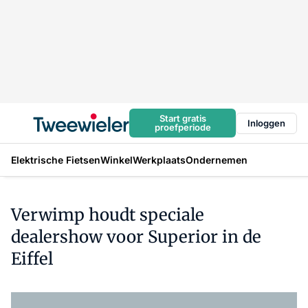
Start gratis
Inloggen
proefperiode
Elektrische Fietsen
Winkel
Werkplaats
Ondernemen
Verwimp houdt speciale
dealershow voor Superior in de
Eiffel