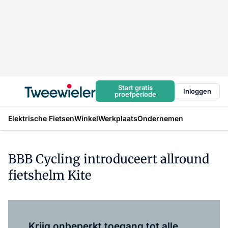
Start gratis
Inloggen
proefperiode
Elektrische Fietsen
Winkel
Werkplaats
Ondernemen
BBB Cycling introduceert allround
fietshelm Kite
Log in
om dit artikel te lezen.
Krijg onbeperkt toegang tot alle