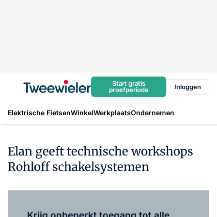
Start gratis
Inloggen
proefperiode
Elektrische Fietsen
Winkel
Werkplaats
Ondernemen
Elan geeft technische workshops
Rohloff schakelsystemen
Log in
om dit artikel te lezen.
Krijg onbeperkt toegang tot alle