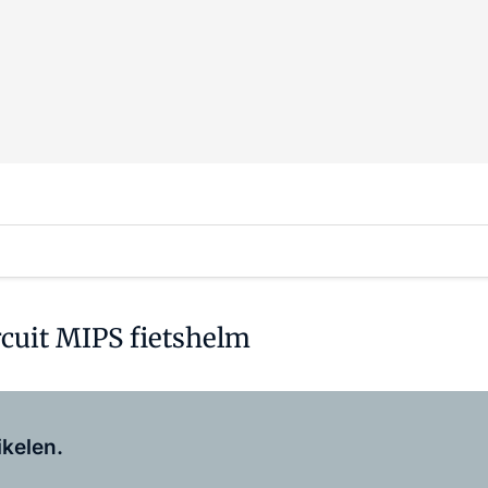
cuit MIPS fietshelm
Log in
om dit artikel te lezen.
ikelen.