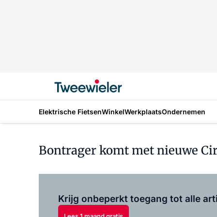
Elektrische Fietsen
Winkel
Werkplaats
Ondernemen
Bontrager komt met nieuwe Cir
Krijg onbeperkt toegang tot alle art
Lees 1 maand gratis