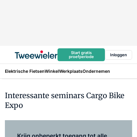
Start gratis
Inloggen
proefperiode
Elektrische Fietsen
Winkel
Werkplaats
Ondernemen
Interessante seminars Cargo Bike
Expo
Log in
om dit artikel te lezen.
Krijg onbeperkt toegang tot alle