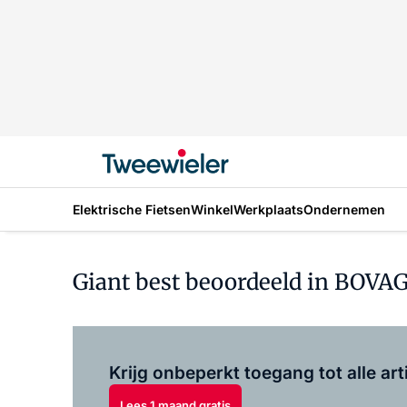
Elektrische Fietsen
Winkel
Werkplaats
Ondernemen
Giant best beoordeeld in BOVA
Krijg onbeperkt toegang tot alle art
Lees 1 maand gratis