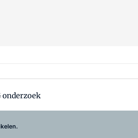
G onderzoek
Log in
om dit artikel te lezen.
ikelen.