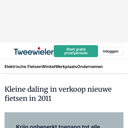
Start gratis
Inloggen
proefperiode
Elektrische Fietsen
Winkel
Werkplaats
Ondernemen
Kleine daling in verkoop nieuwe
fietsen in 2011
Log in
om dit artikel te lezen.
Krijg onbeperkt toegang tot alle