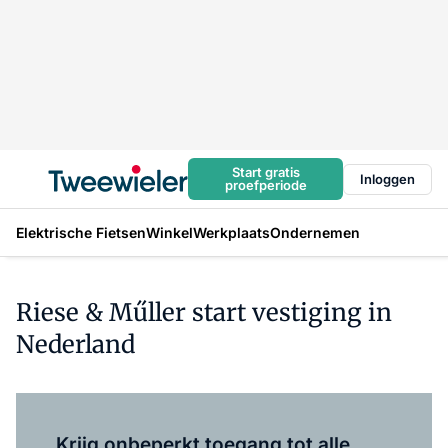
Start gratis
Inloggen
proefperiode
Elektrische Fietsen
Winkel
Werkplaats
Ondernemen
Riese & Műller start vestiging in
Nederland
Log in
om dit artikel te lezen.
Krijg onbeperkt toegang tot alle