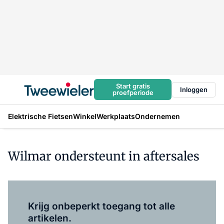
Start gratis
Inloggen
proefperiode
Elektrische Fietsen
Winkel
Werkplaats
Ondernemen
Wilmar ondersteunt in aftersales
Log in
om dit artikel te lezen.
Krijg onbeperkt toegang tot alle
artikelen.