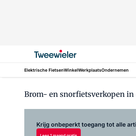
Elektrische Fietsen
Winkel
Werkplaats
Ondernemen
Brom- en snorfietsverkopen in d
Krijg onbeperkt toegang tot alle art
Lees 1 maand gratis