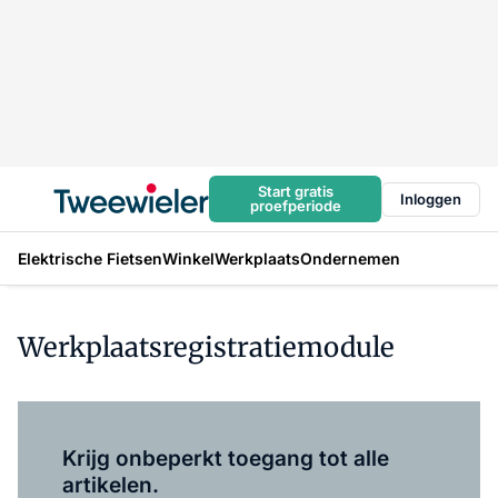
Start gratis
Inloggen
proefperiode
Elektrische Fietsen
Winkel
Werkplaats
Ondernemen
Werkplaatsregistratiemodule
Log in
om dit artikel te lezen.
Krijg onbeperkt toegang tot alle
artikelen.