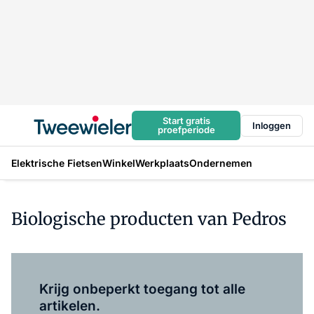
Start gratis
Inloggen
proefperiode
Elektrische Fietsen
Winkel
Werkplaats
Ondernemen
Biologische producten van Pedros
Log in
om dit artikel te lezen.
Krijg onbeperkt toegang tot alle
artikelen.