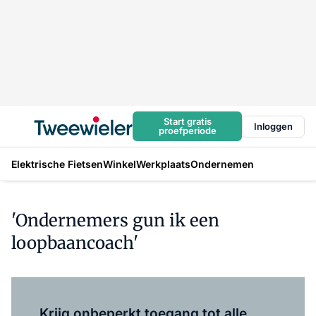
Start gratis
Inloggen
proefperiode
Elektrische Fietsen
Winkel
Werkplaats
Ondernemen
'Ondernemers gun ik een
loopbaancoach'
Log in
om dit artikel te lezen.
Krijg onbeperkt toegang tot alle