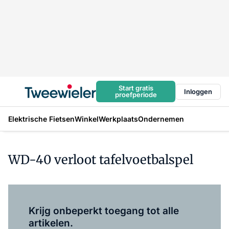
Start gratis
Inloggen
proefperiode
Elektrische Fietsen
Winkel
Werkplaats
Ondernemen
WD-40 verloot tafelvoetbalspel
Log in
om dit artikel te lezen.
Krijg onbeperkt toegang tot alle
artikelen.