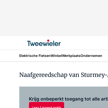
Elektrische Fietsen
Winkel
Werkplaats
Ondernemen
Naafgereedschap van Sturmey-
Krijg onbeperkt toegang tot alle art
Lees 1 maand gratis