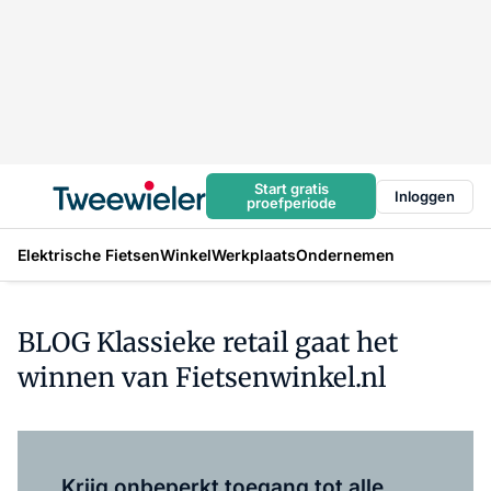
Start gratis
Inloggen
proefperiode
Elektrische Fietsen
Winkel
Werkplaats
Ondernemen
BLOG Klassieke retail gaat het
winnen van Fietsenwinkel.nl
Log in
om dit artikel te lezen.
Krijg onbeperkt toegang tot alle