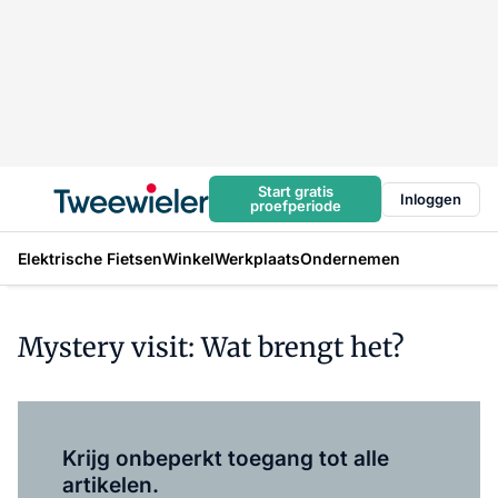
Start gratis
Inloggen
proefperiode
Elektrische Fietsen
Winkel
Werkplaats
Ondernemen
Mystery visit: Wat brengt het?
Log in
om dit artikel te lezen.
Krijg onbeperkt toegang tot alle
artikelen.