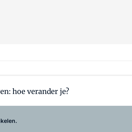
en: hoe verander je?
Log in
om dit artikel te lezen.
ikelen.