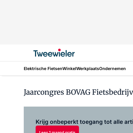
Elektrische Fietsen
Winkel
Werkplaats
Ondernemen
Jaarcongres BOVAG Fietsbedrijv
Krijg onbeperkt toegang tot alle art
Lees 1 maand gratis