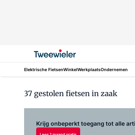
Elektrische Fietsen
Winkel
Werkplaats
Ondernemen
37 gestolen fietsen in zaak
Krijg onbeperkt toegang tot alle art
Lees 1 maand gratis