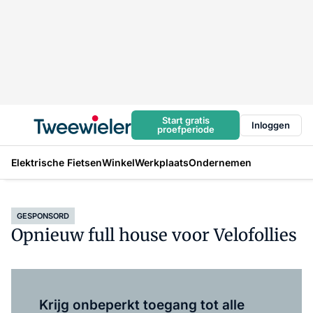
Start gratis
Inloggen
proefperiode
Elektrische Fietsen
Winkel
Werkplaats
Ondernemen
GESPONSORD
Opnieuw full house voor Velofollies
Log in
om dit artikel te lezen.
Krijg onbeperkt toegang tot alle