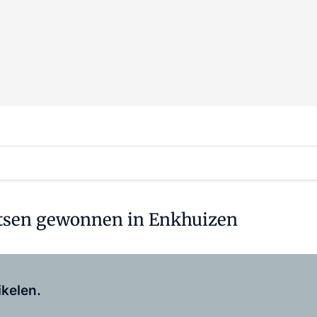
ietsen gewonnen in Enkhuizen
Log in
om dit artikel te lezen.
ikelen.