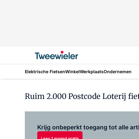
Elektrische Fietsen
Winkel
Werkplaats
Ondernemen
Ruim 2.000 Postcode Loterij f
Krijg onbeperkt toegang tot alle art
Lees 1 maand gratis