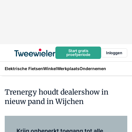
Start gratis
Inloggen
proefperiode
Elektrische Fietsen
Winkel
Werkplaats
Ondernemen
Trenergy houdt dealershow in
nieuw pand in Wijchen
Log in
om dit artikel te lezen.
Krijg onbeperkt toegang tot alle