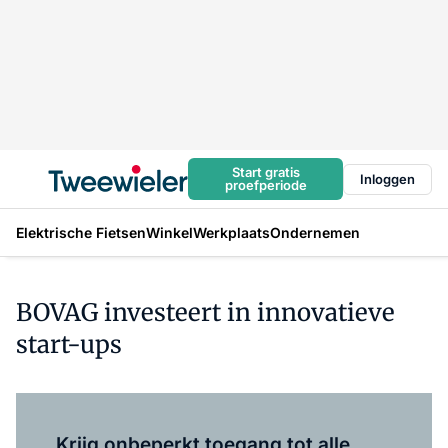
Start gratis
Inloggen
proefperiode
Elektrische Fietsen
Winkel
Werkplaats
Ondernemen
BOVAG investeert in innovatieve
start-ups
Log in
om dit artikel te lezen.
Krijg onbeperkt toegang tot alle