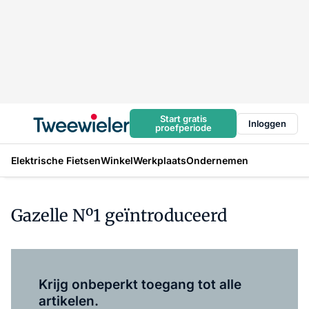
Start gratis
Inloggen
proefperiode
Elektrische Fietsen
Winkel
Werkplaats
Ondernemen
Gazelle Nº1 geïntroduceerd
Log in
om dit artikel te lezen.
Krijg onbeperkt toegang tot alle
artikelen.