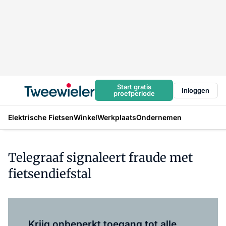
Start gratis
Inloggen
proefperiode
Elektrische Fietsen
Winkel
Werkplaats
Ondernemen
Telegraaf signaleert fraude met
fietsendiefstal
Log in
om dit artikel te lezen.
Krijg onbeperkt toegang tot alle