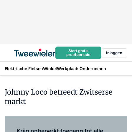
Start gratis
Inloggen
proefperiode
Elektrische Fietsen
Winkel
Werkplaats
Ondernemen
Johnny Loco betreedt Zwitserse
markt
Log in
om dit artikel te lezen.
Krijg onbeperkt toegang tot alle