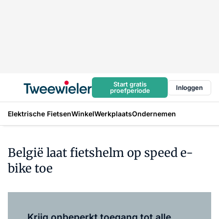
Start gratis
Inloggen
proefperiode
Elektrische Fietsen
Winkel
Werkplaats
Ondernemen
België laat fietshelm op speed e-
bike toe
Log in
om dit artikel te lezen.
Krijg onbeperkt toegang tot alle