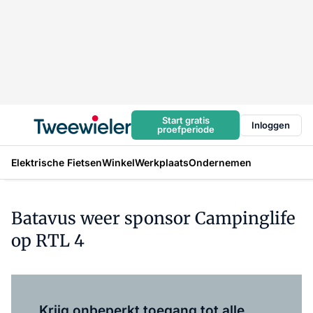
Start gratis
Inloggen
proefperiode
Elektrische Fietsen
Winkel
Werkplaats
Ondernemen
Batavus weer sponsor Campinglife
op RTL 4
Log in
om dit artikel te lezen.
Krijg onbeperkt toegang tot alle