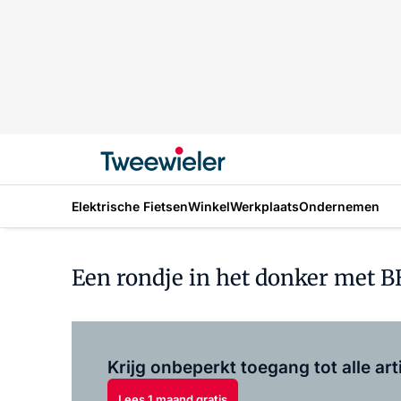
Elektrische Fietsen
Winkel
Werkplaats
Ondernemen
Een rondje in het donker met 
Krijg onbeperkt toegang tot alle art
Lees 1 maand gratis