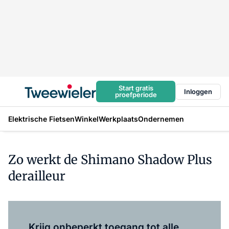
Start gratis
Inloggen
proefperiode
Elektrische Fietsen
Winkel
Werkplaats
Ondernemen
Zo werkt de Shimano Shadow Plus
derailleur
Log in
om dit artikel te lezen.
Krijg onbeperkt toegang tot alle