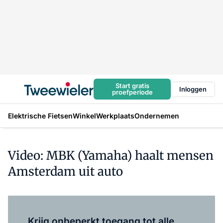
Start gratis
Inloggen
proefperiode
Elektrische Fietsen
Winkel
Werkplaats
Ondernemen
Video: MBK (Yamaha) haalt mensen
Amsterdam uit auto
Log in
om dit artikel te lezen.
Krijg onbeperkt toegang tot alle