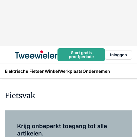
Start gratis
Inloggen
proefperiode
Elektrische Fietsen
Winkel
Werkplaats
Ondernemen
Fietsvak
Log in
om dit artikel te lezen.
Krijg onbeperkt toegang tot alle
artikelen.