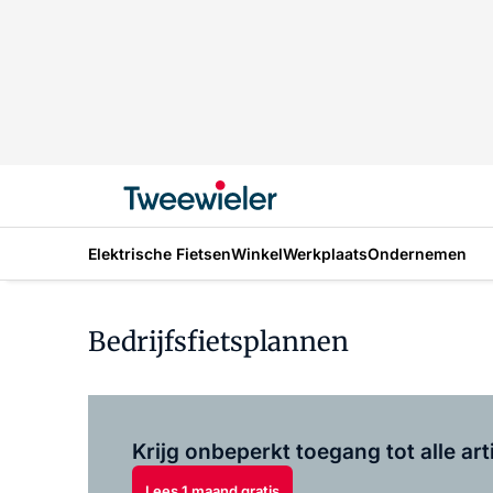
Elektrische Fietsen
Winkel
Werkplaats
Ondernemen
Bedrijfsfietsplannen
Krijg onbeperkt toegang tot alle art
Lees 1 maand gratis