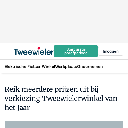
Start gratis
Inloggen
proefperiode
Elektrische Fietsen
Winkel
Werkplaats
Ondernemen
Reik meerdere prijzen uit bij
verkiezing Tweewielerwinkel van
het Jaar