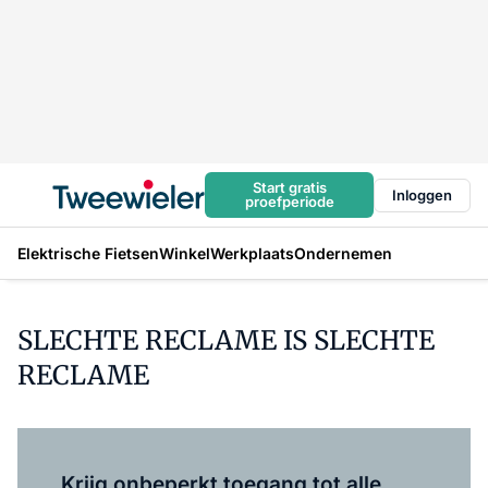
Start gratis
Inloggen
proefperiode
Elektrische Fietsen
Winkel
Werkplaats
Ondernemen
SLECHTE RECLAME IS SLECHTE
RECLAME
Log in
om dit artikel te lezen.
Krijg onbeperkt toegang tot alle