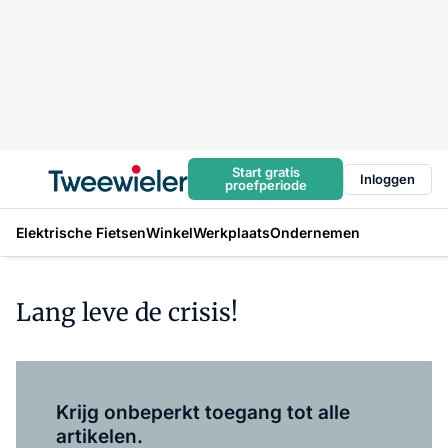
Start gratis
Inloggen
proefperiode
Elektrische Fietsen
Winkel
Werkplaats
Ondernemen
Lang leve de crisis!
Log in
om dit artikel te lezen.
Krijg onbeperkt toegang tot alle
artikelen.