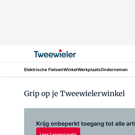
Elektrische Fietsen
Winkel
Werkplaats
Ondernemen
Grip op je Tweewielerwinkel
Krijg onbeperkt toegang tot alle art
Lees 1 maand gratis