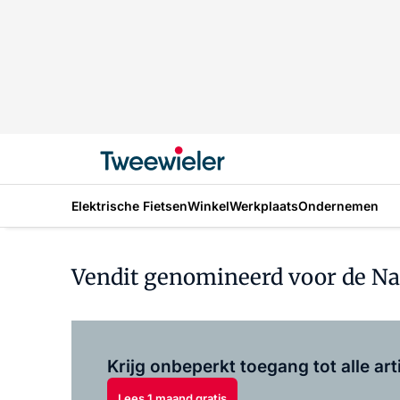
Elektrische Fietsen
Winkel
Werkplaats
Ondernemen
Vendit genomineerd voor de Na
Krijg onbeperkt toegang tot alle art
Lees 1 maand gratis