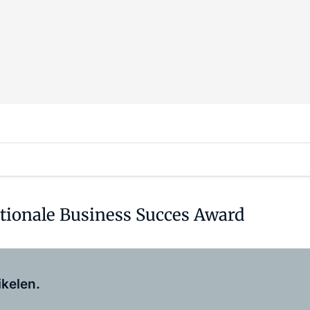
tionale Business Succes Award
Log in
om dit artikel te lezen.
ikelen.