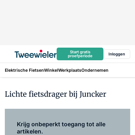
Start gratis
Inloggen
proefperiode
Elektrische Fietsen
Winkel
Werkplaats
Ondernemen
Lichte fietsdrager bij Juncker
Log in
om dit artikel te lezen.
Krijg onbeperkt toegang tot alle
artikelen.