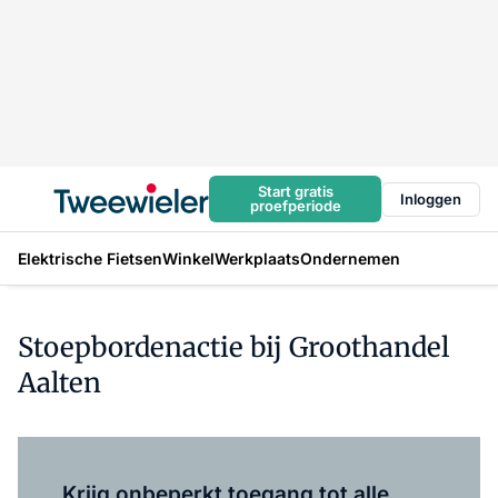
Start gratis
Inloggen
proefperiode
Elektrische Fietsen
Winkel
Werkplaats
Ondernemen
Stoepbordenactie bij Groothandel
Aalten
Log in
om dit artikel te lezen.
Krijg onbeperkt toegang tot alle