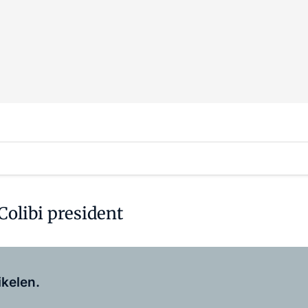
Colibi president
Log in
om dit artikel te lezen.
ikelen.