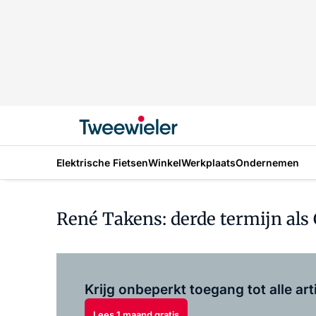
Elektrische Fietsen
Winkel
Werkplaats
Ondernemen
René Takens: derde termijn als 
Krijg onbeperkt toegang tot alle art
Lees 1 maand gratis