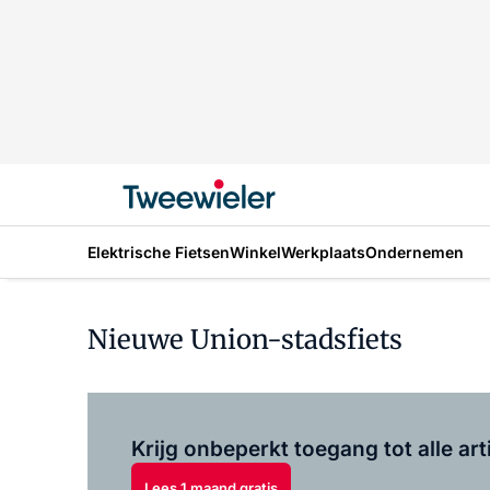
Elektrische Fietsen
Winkel
Werkplaats
Ondernemen
Nieuwe Union-stadsfiets
Krijg onbeperkt toegang tot alle art
Lees 1 maand gratis