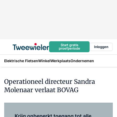
Start gratis
Inloggen
proefperiode
Elektrische Fietsen
Winkel
Werkplaats
Ondernemen
Operationeel directeur Sandra
Molenaar verlaat BOVAG
Log in
om dit artikel te lezen.
Krijg onbeperkt toegang tot alle