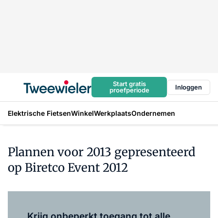
Start gratis
Inloggen
proefperiode
Elektrische Fietsen
Winkel
Werkplaats
Ondernemen
Plannen voor 2013 gepresenteerd
op Biretco Event 2012
Log in
om dit artikel te lezen.
Krijg onbeperkt toegang tot alle