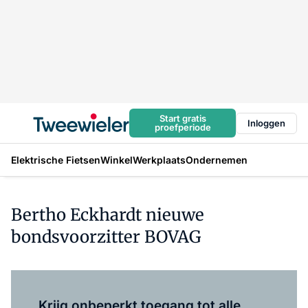
Start gratis
Inloggen
proefperiode
Elektrische Fietsen
Winkel
Werkplaats
Ondernemen
Bertho Eckhardt nieuwe
bondsvoorzitter BOVAG
Log in
om dit artikel te lezen.
Krijg onbeperkt toegang tot alle