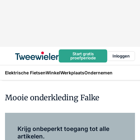
Start gratis
Inloggen
proefperiode
Elektrische Fietsen
Winkel
Werkplaats
Ondernemen
Mooie onderkleding Falke
Log in
om dit artikel te lezen.
Krijg onbeperkt toegang tot alle
artikelen.