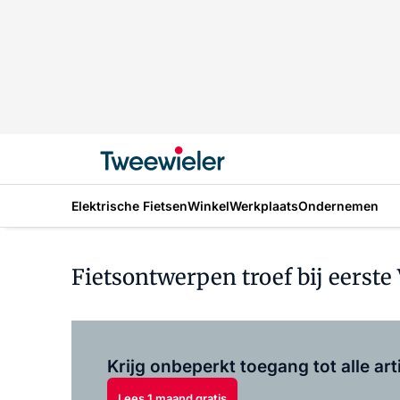
Elektrische Fietsen
Winkel
Werkplaats
Ondernemen
Fietsontwerpen troef bij eerst
Krijg onbeperkt toegang tot alle art
Lees 1 maand gratis