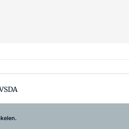
e VSDA
Log in
om dit artikel te lezen.
ikelen.