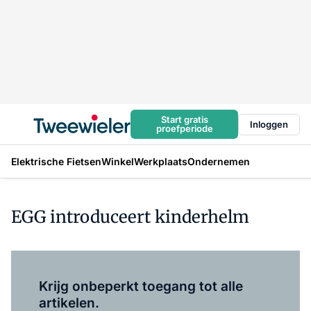
Start gratis
Inloggen
proefperiode
Elektrische Fietsen
Winkel
Werkplaats
Ondernemen
EGG introduceert kinderhelm
Log in
om dit artikel te lezen.
Krijg onbeperkt toegang tot alle
artikelen.