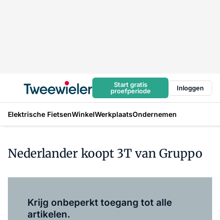
Start gratis
Inloggen
proefperiode
Elektrische Fietsen
Winkel
Werkplaats
Ondernemen
Nederlander koopt 3T van Gruppo
Log in
om dit artikel te lezen.
Krijg onbeperkt toegang tot alle
artikelen.