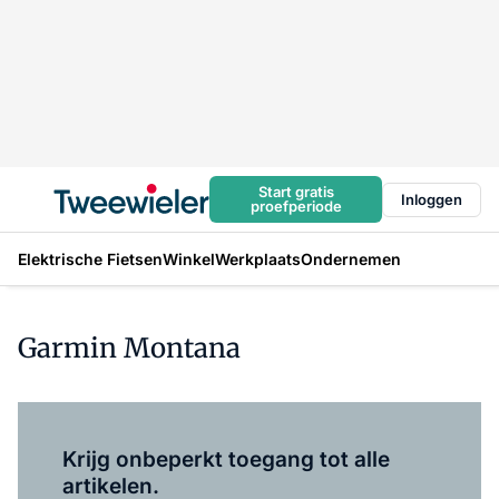
Start gratis
Inloggen
proefperiode
Elektrische Fietsen
Winkel
Werkplaats
Ondernemen
Garmin Montana
Log in
om dit artikel te lezen.
Krijg onbeperkt toegang tot alle
artikelen.